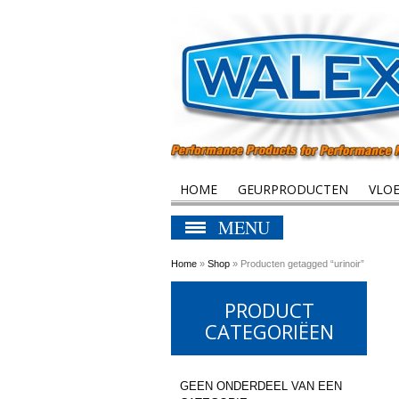
HOME
GEURPRODUCTEN
VLO
MENU
Home
»
Shop
» Producten getagged “urinoir”
PRODUCT
CATEGORIËEN
GEEN ONDERDEEL VAN EEN