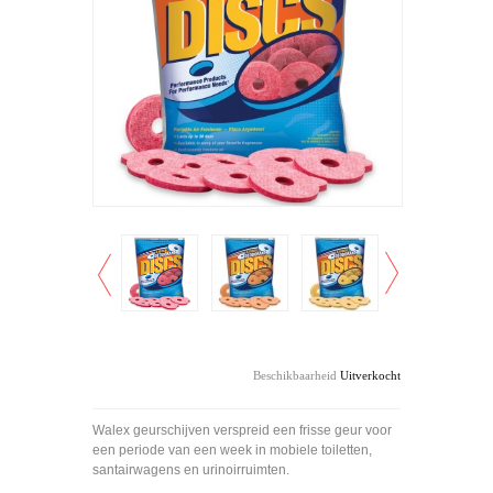
Beschikbaarheid
Uitverkocht
Walex
geur
schijven
verspreid
een frisse
geur voor
een periode van
een
week in
mobiele
toiletten,
santairwagens en
urinoirruimten
.