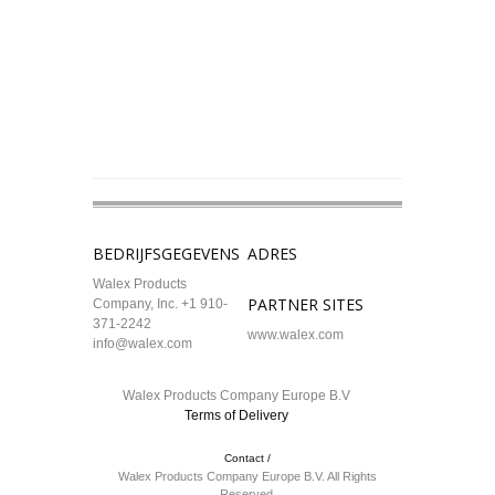
BEDRIJFSGEGEVENS
ADRES
Walex Products
PARTNER SITES
Company, Inc. +1 910-
371-2242
www.walex.com
info@walex.com
Walex Products Company Europe B.V
Terms of Delivery
Contact /
Walex Products Company Europe B.V. All Rights
Reserved.