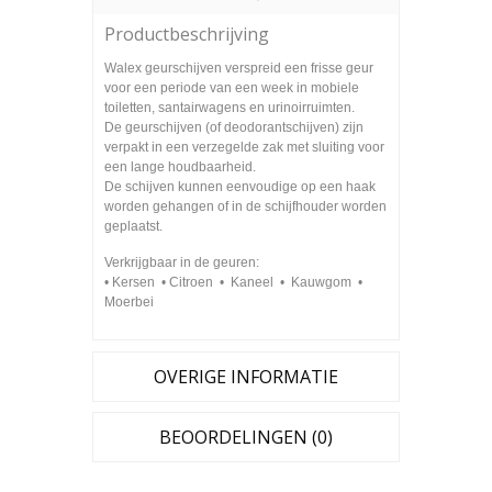
Productbeschrijving
Walex
geur
schijven
verspreid
een frisse
geur
voor
een periode van
een
week in
mobiele
toiletten, santairwagens en
urinoirruimten
.
De geur
schijven (
of
deodorant
schijven
) zijn
verpakt in een
verzegelde
zak met sluiting
voor
een
lange houdbaarheid
.
De
schijven kunnen eenvoudige
op een
haak
worden gehangen of
in de schijf
houder
worden
geplaatst
.
Verkrijgbaar
in
de
geuren
:
• Kersen • Citroen • Kaneel • Kauwgom •
Moerbei
OVERIGE INFORMATIE
BEOORDELINGEN (0)