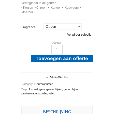
Verkrijgbaar
in
de
geuren
:
• Kersen • Citroen • Kaneel • Kauwgom •
Moerbei
Fragrance
Verwijder selectie
Aantal:
Toevoegen aan offerte
Add to Wishlist
Category:
Geurproducten
.
Tags:
frisheid
,
geur
,
geurschijven
,
geurschijven
,
sanitairwagens
,
toilet
,
toilet
.
BESCHRIJVING