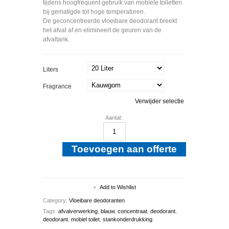
tijdens hoogfrequent gebruik van mobiele toiletten
bij gematigde tot hoge temperaturen.
De geconcentreerde vloeibare deodorant breekt
het afval af en elimineert de geuren van de
afvaltank.
Liters
Fragrance
Verwijder selectie
Aantal:
Toevoegen aan offerte
Add to Wishlist
Category:
Vloeibare deodoranten
.
Tags:
afvalverwerking
,
blauw
,
concentraat
,
deodorant
,
deodorant
,
mobiel toilet
,
stankonderdrukking
.