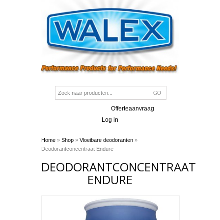
Offerteaanvraag
Log in
Home
»
Shop
»
Vloeibare deodoranten
»
Deodorantconcentraat Endure
DEODORANTCONCENTRAAT
ENDURE